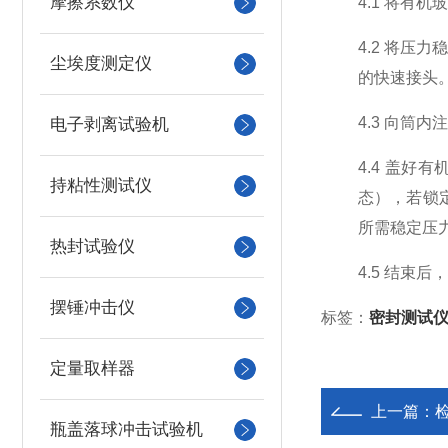
摩擦系数仪
4.1 将有
4.2 将
尘埃度测定仪
的快速接头
4.3 向筒
电子剥离试验机
4.4 盖
持粘性测试仪
态），若锁
所需稳定压
热封试验仪
4.5 结束
摆锤冲击仪
标签：
密封测试
定量取样器
上一篇：
瓶盖落球冲击试验机