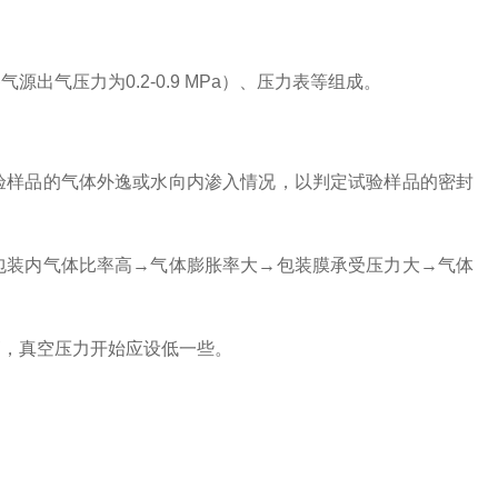
气压力为0.2-0.9 MPa）、压力表等组成。
验样品的气体外逸或水向内渗入情况，以判定试验样品的密封
包装内气体比率高→气体膨胀率大→包装膜承受压力大→气体
高，真空压力开始应设低一些。