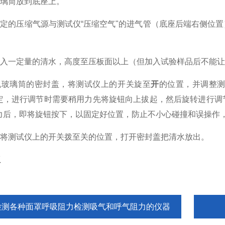
机玻璃筒放到底座上。
压力稳定的压缩气源与测试仪“压缩空气"的进气管（底座后端右侧
。
内注入一定量的清水，高度至压板面以上（但加入试验样品后不能让
好有机玻璃筒的密封盖，将测试仪上的开关旋至
开
的位置，并调整
定，进行调节时需要稍用力先将旋钮向上拔起，然后旋转进行调
力后，即将旋钮按下，以固定好位置，防止不小心碰撞和误操作
后，将测试仪上的开关拨至关的位置，打开密封盖把清水放出。
仪
检测各种面罩呼吸阻力检测吸气和呼气阻力的仪器