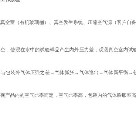
空室（有机玻璃桶）、真空发生系统、压缩空气源（客户自备气源出
真空，使浸在水中的试验样品产生内外压力差，观测真空室内试
内与包装外气体压强之差→气体膨胀→气体逸出→气体新平衡→
应视产品内的空气比率而定，空气比率高，包装内的气体膨胀率