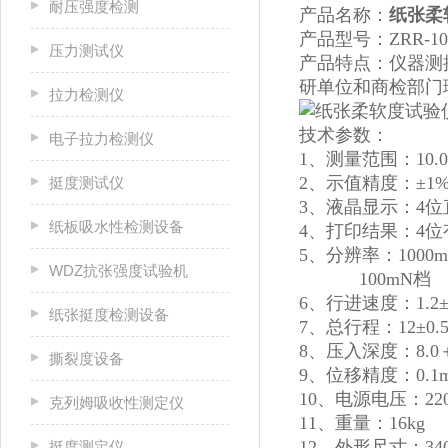
耐压强度检测
产品名称：
纸张柔
产品型号：ZRR-10
压力测试仪
产品特点：仪器测
研单位和商检部门
拉力检测仪
技术参数：
电子拉力检测仪
1、测量范围：10.0
2、示值精度：±1
挺度测试仪
3、液晶显示：4位
纸板吸水性检测设备
4、打印结果：4
5、分辨率：1000
WDZ抗张强度试验机
100mN档 0
6、行进速度：1.2±0
纸张挺度检测设备
7、总行程：12±0.
8、压入深度：8.0＋
撕裂度设备
9、位移精度：0.1
10、电源电压：220
克列姆吸收性测定仪
11、重量：16kg
12、外形尺寸：340
挺度测定仪