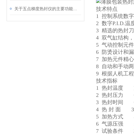
技术特点
关于五点梯度热封仪的主要功能介绍
1 控制系统数
2 数字P.I.D
3 精选的热封
4 双气缸结构
5 气动控制元
6 防烫设计和
7 加热元件精
8 自动和手动
9 根据人机工
技术指标
1 热封温度 室
2 热封压力 0
3 热封时间 0.0
4 热 封 面 3
5 加热方式
6 气源压强 ≤
7 试验条件