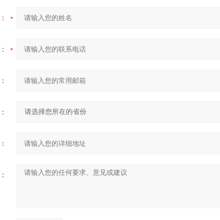
：
：
：
：
：
：