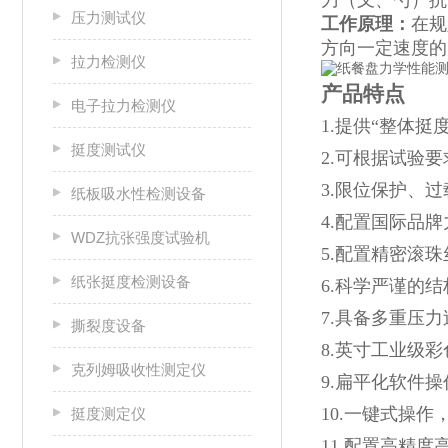
刀（叉、勺）抗
压力测试仪
工作原理：
在规
方向一定速度的
拉力检测仪
产品特点
电子拉力检测仪
1.提供“整体
挺度测试仪
2.可根据试验
3.限位保护、
纸板吸水性检测设备
4.配置国际品
WDZ抗张强度试验机
5.配置精密滚
纸张挺度检测设备
6.科学严谨的
7.具备多重压
撕裂度设备
8.英寸工业级
克列姆吸收性测定仪
9.扁平化软件
10.一键式操
挺度测定仪
11.配置高精