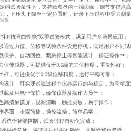
弯曲性能测定的专业设备。是生产企业、质检中心、包
定的试验条件下，夹持纸餐盘的一端边缘，调节支撑点
力，下压头下降至一定位置时，记录下压过程中受力测
挺度"和“抗弯曲性能"双重试验模式，满足用户多场景应用；
要求通过力值、位移等试验条件设定停机，满足用户不同试
过载保护、自动回位、紧急停止等智能设计，保证操作**；
牌力值传感器，可提供优于0.5级的力值精度，重复性好；
珠丝杠，可提供优于0.5级位移精度，运行平稳可靠；
结构设计，可实现试验过程中仪器运行的与稳定，为高精
力过载及用电**保护，确保仪器及操作人员**；
彩色高清触摸屏，视图清晰，触控灵敏，易于操作；
操作界面，步骤简捷，操控流畅，简单易学；
作，系统全智能控制，试验过程自动化完成；
度高速采样芯片，保证测试结果准确性、实时性和重复性；