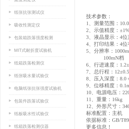
纸张抗张测试仪
技术参数：
1、测量范围：10.0
吸收性测定仪
2、示值精度：±1
3、液晶显示：4位
包装箱跌落强度检测
4、打印结果：4
MIT式耐折度试验机
5、分辨率：1000
100mN档 0
纸箱跌落检测仪
6、行进速度：1.2±0
7、总行程：12±0.
纸张吸水量试验仪
8、压入深度：8.0＋
9、位移精度：0.1
电脑纸张抗张强度试验机
10、电源电压：220
11、重量：16kg
包装件跌落试验仪
12、外形尺寸：340
标准配置：主机
纸板吸水性试验仪
依据标准：GB/T89
纸箱跌落检测仪器
更多信息！