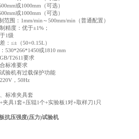
00mm或1000mm（可选）
00mm或1000mm（可选）
范围：1mm/min～500mm/min（普通配置）
控制精度：优于±1%；
于1级
：≤±（50+0.15L）
30*266*1450或1810 mm
B/T2611要求
符合标准要求
：试验机有过载保护功能
20V，50Hz
、标准夹具套
夹具1套+压辊1个+实验板1对+取样刀1只
温板抗压强度(压力)试验机