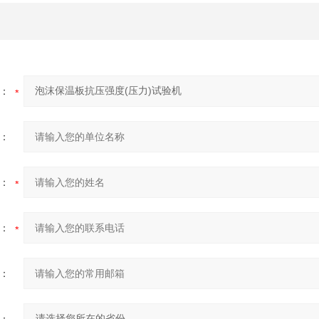
：
：
：
：
：