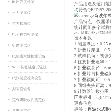
耐压强度检测
产品用途及适用范围
均符合QB/T457
压力测试仪
产品特点：仪器采
拉力检测仪
统计同组多个试样
示。除此之外，仪器还
电子拉力检测仪
技术参数：
1.测量厚度：0.25 
挺度测试仪
2.折叠片厚度：0.5±
3.试样负荷：初张力7.
纸板吸水性检测设备
4.往复折叠速率：110
WDZ抗张强度试验机
5.折叠辊直径：6 
6.折叠片与折叠辊间
纸张挺度检测设备
7.折叠辊间距：0.5
8.同组夹头距离：90
撕裂度设备
9.计数器计数范围：0
国家标准：QB/T45
克列姆吸收性测定仪
更多信息！
标签：
肖波尔式耐
挺度测定仪