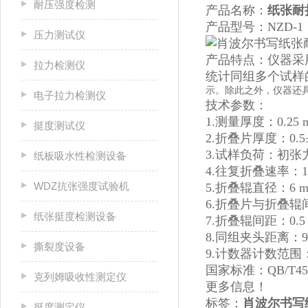
耐压强度检测
产品名称：
纸张耐
产品型号：NZD-1
压力测试仪
产品特点：仪器采
拉力检测仪
统计同组多个试样
示。除此之外，仪器还
电子拉力检测仪
技术参数：
1.测量厚度：0.25 
挺度测试仪
2.折叠片厚度：0.5±
3.试样负荷：初张力7.
纸板吸水性检测设备
4.往复折叠速率：110
WDZ抗张强度试验机
5.折叠辊直径：6 
6.折叠片与折叠辊间
纸张挺度检测设备
7.折叠辊间距：0.5
8.同组夹头距离：90
撕裂度设备
9.计数器计数范围：0
国家标准：QB/T45
克列姆吸收性测定仪
更多信息！
标签：
肖波尔书写
挺度测定仪