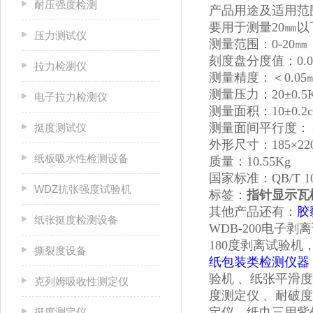
耐压强度检测
产品用途及适用范
要用于测量20㎜
压力测试仪
测量范围：0-20㎜
刻度盘分度值：0.0
拉力检测仪
测量精度：＜0.05
测量压力：20±0.5K
电子拉力检测仪
测量面积：10±0.2c
测量面间平行度：＜0
挺度测试仪
外形尺寸：185×22
纸板吸水性检测设备
质量：10.55Kg
国家标准：QB/T 10
WDZ抗张强度试验机
标签：
指针显示瓦
其他产品还有：
胶
纸张挺度检测设备
WDB-200电子
180度剥离试验
撕裂度设备
纸包装类检测仪器
验机 、纸张平滑
克列姆吸收性测定仪
度测定仪 、耐破
定仪、纸巾三用紫
挺度测定仪