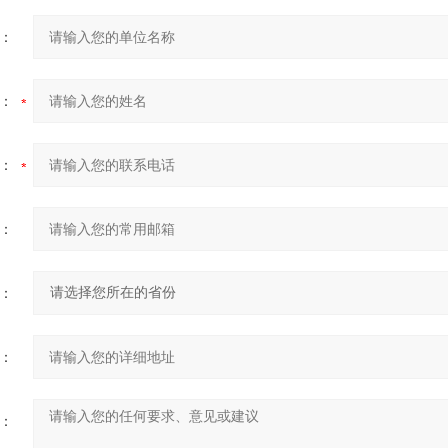
：
：
：
：
：
：
：