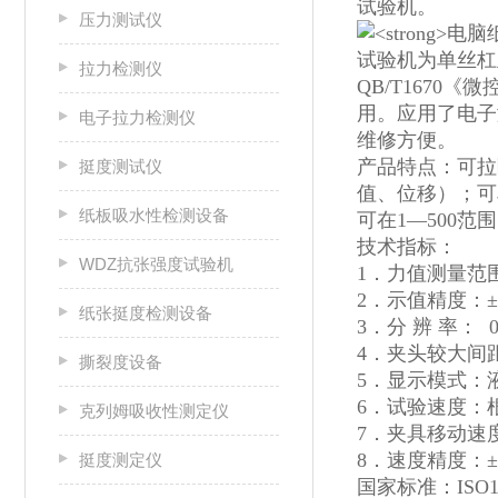
试验机。
压力测试仪
试验机为单丝杠
拉力检测仪
QB/T167
用。应用了电子
电子拉力检测仪
维修方便。
产品特点：可拉
挺度测试仪
值、位移）；可单
纸板吸水性检测设备
可在1—500
技术指标：
WDZ抗张强度试验机
1．力值测量范围： 
2．示值精度：±
纸张挺度检测设备
3．分 辨 率： 0
4．夹头较大间距：
撕裂度设备
5．显示模式：
6．试验速度：根
克列姆吸收性测定仪
7．夹具移动速度
8．速度精度：±
挺度测定仪
国家标准：ISO192