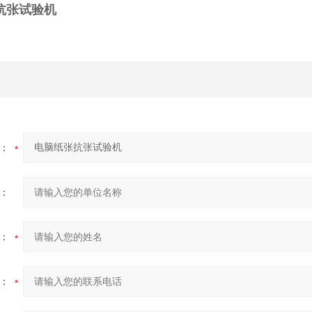
抗张试验机
：
：
：
：