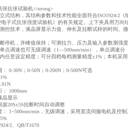
立式结构，其结构参数和技术性能全面符合ISO1924/
0《微控电子式抗张强度试验机》的有关规定。上下夹具用万
测控技术，液晶屏显示力值、伸长及拉断试样的时间。
断停机，并峰值保持；可测拉力、压力及输入参数测强
点调速也可无级调速（1—500mm/min），单点调速分（1，
范围内任意设定精度；可分四档每档测量精度±1%；本机采
0-30N；0-50N；0-200N；0-500N可选
1%
.01N
 1000mm
液晶显示
据20S±5S拉断时间自动调整
： 1~500mm/min，无级调速，采用直流伺服电机及控
5%
4/2、QB/T1670