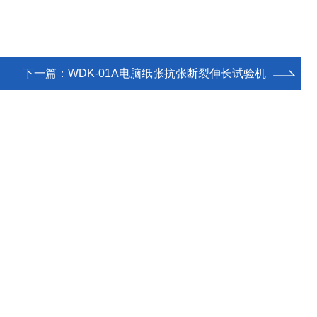
下一篇：
WDK-01A电脑纸张抗张断裂伸长试验机