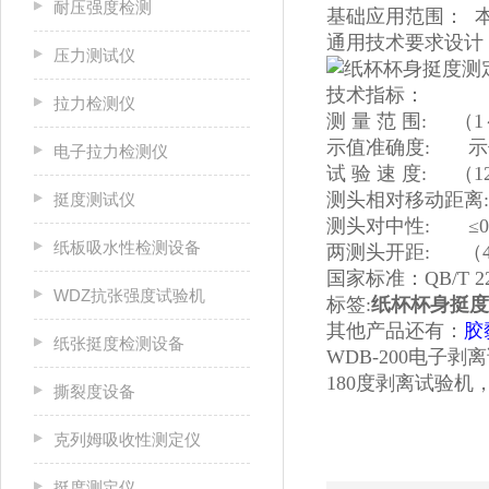
耐压强度检测
基础应用范围： 本
通用技术要求设计
压力测试仪
技术指标：
拉力检测仪
测 量 范 围: （1
示值准确度: 示值
电子拉力检测仪
试 验 速 度: （12.
测头相对移动距离:（9
挺度测试仪
测头对中性: ≤0.
纸板吸水性检测设备
两测头开距: （40
国家标准：QB/T 22
WDZ抗张强度试验机
标签:
纸杯杯身挺度
其他产品还有：
胶
纸张挺度检测设备
WDB-200电子剥
180度剥离试验
撕裂度设备
克列姆吸收性测定仪
挺度测定仪