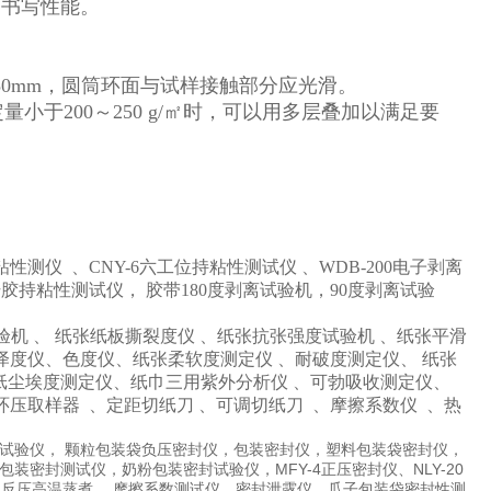
的书写性能。
筒高为50mm，圆筒环面与试样接触部分应光滑。
定量小于200～250 g/㎡时，可以用多层叠加以满足要
持粘性测仪
、CNY-6六工位持粘性测试仪
、WDB-200电子剥离
持粘性测试仪， 胶带180度剥离试验机，90度剥离试验
验机
、
纸张纸板撕裂度仪
、纸张抗张强度试验机
、纸张平滑
泽度仪、色度仪、纸张柔软度测定仪
、耐破度测定仪、
纸张
纸尘埃度测定仪、纸巾三用紫外分析仪
、可勃吸收测定仪、
环压取样器
、定距切纸刀
、可调切纸刀
、摩擦系数仪
、热
试验仪， 颗粒包装袋负压密封仪，包装密封仪，塑料包装袋密封仪，
MFY-4
NLY-20
包装密封测试仪，奶粉包装密封试验仪，
正压密封仪、
、反压高温蒸煮
、摩擦系数测试仪，密封泄露仪，瓜子包装袋密封性测