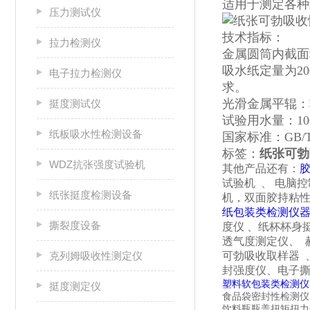
适用于测定各种
压力测试仪
技术指标：
拉力检测仪
金属圆筒内截面积
吸水纸定量为20
电子拉力检测仪
求。
光滑金属平辊：辊的
挺度测试仪
试验用水量：100
纸板吸水性检测设备
国家标准：GB/T
标签：
纸张可勃
WDZ抗张强度试验机
其他产品还有：
试验机
、
电脑控
纸张挺度检测设备
机，双面胶持粘
纸包装类检测仪
撕裂度设备
度仪
、纸杯杯身
透气度测定仪、
克列姆吸收性测定仪
可勃吸收取样器
封强度仪、电子
塑料软包装类检测仪
挺度测定仪
食品袋密封性检测仪
饮料瓶瓶盖扭矩扭力