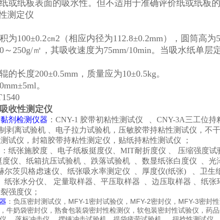
纸或纸板表面的吸水性。但不适用于准确评价纸或纸板
为100±0.2㎝2（相应内径为112.8±0.2mm），圆
0～250g/㎡，其吸收速度为75mm/10min。当吸水纸单层
长度200±0.5mm，质量应为10±0.5kg。
mm±5ml。
1540
吸收性测定仪
胶黏剂检测仪器
：CNY-1
胶带初粘性测试仪
、CNY-3A三工位
制剥离试验机
、电子拉力试验机，压敏胶带持粘性测试仪，不干胶
性测试仪，封箱胶带持粘性测定仪，贴纸持粘性测试仪
；
器
：纸张施胶度
、电子纸板挺度仪、MIT耐折度仪
、
压缩强度试
挺度仪、纸箱抗压试验机
、跌落试验机
、数显纸张白度仪
、光
赫尔茨贝格虑速仪、纸张吸水率测定仪
、厚度仪(纸张)
、卫生
、纸张水分仪、
定量取样器、平压取样器
、边压取样器
、纸张
撕裂强度仪；
MFY-1
MFY-2
MFY-3
器
：负压密封测试仪，
密封试验仪，
密封仪，
密封性
，牛奶袋密封仪，熟食包装袋密封性检测仪，软包装密封性试验仪，药品
仪
、落标冲击仪
、摆锤冲击试验机、提袋疲劳试验机
、扭捻性测试仪