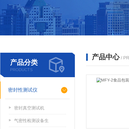
产品中心
/ P
产品分类
PRODUCTS
密封性测试仪
密封真空测试机
气密性检测设备生