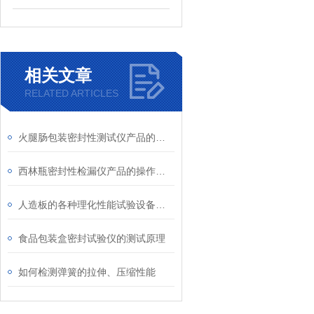
相关文章
RELATED ARTICLES
火腿肠包装密封性测试仪产品的标准依据
西林瓶密封性检漏仪产品的操作原理
人造板的各种理化性能试验设备介绍
食品包装盒密封试验仪的测试原理
如何检测弹簧的拉伸、压缩性能