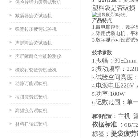
保险片弹力疲劳试验机
塑料袋是否破损
减震器疲劳试验机
产品特点
1.
微电脑控制，数字
弹簧拉压疲劳试验机
2.
采用优质电机，平
3.
数字显示可设置试
声屏障疲劳试验机
技术参数
声屏障耐久性能检测仪
振幅：
30
±
2
mm
1.
振动频率：
2.2
2.
橡胶衬套疲劳试验机
试验空间高度
3.
动静万能试验机
电源电压
220V
4.
功率
:100W
5.
拉扭疲劳试验机
记数范围：单
6.
高频疲劳试验机
：主机
+
标准配置
依据标准
：
材料扭转试验机
GB/T
提袋疲劳
标签：