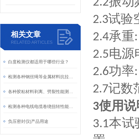
振动
2.2
试验
2.3
承重
相关文章
2.4
RELATED ARTICLES
电源
2.5
白度检测仪都适用于哪些行业？
功率
2.6
检测各种钢丝绳等金属材料抗拉强度、破断力性能的仪器
记数
2.7
各种胶粘材料剥离、劈裂性能测试设备介绍
使用说
3
检测各种电线电缆卷绕扭转性能的仪器介绍
本试
3.1
负压密封仪|产品用途