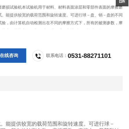
擦磨损试验机本试验机用于材料、材料表面涂层和零部件表面的摩擦磨
试。能提供较宽的载荷范围和旋转速度。可进行球－盘、销－盘的不同
试验，由计算机自动检测出在不同的摩擦方式下，所有的被测参数，摩
摩擦力、载荷和转矩都可以在试验进行中被测量，并以数据、图形的方
示。安装环境控制系统可调节试验温度及环境气氛下试验。
0531-88271101
在线咨询
联系电话：
试。能提供较宽的载荷范围和旋转速度。可进行球－