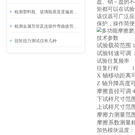
盘、销－盘的不
矩都可以在试验
检测塑料瓶、玻璃瓶垂直度偏差度设备
该仪器可广泛应
保护，操作简便
检测金属导管及连接件弯曲疲劳性能的仪器
技术参数
扭矩扭力测试仪有几种
试验载荷范围
试验转速可调
试验往复频率 
往复行程 1-
X 轴移动距离
Z 轴升降高度
摩擦直径可调
下试样尺寸范
上试样尺寸范
摩擦力测量范
摩擦系数测量
加热模块温度：