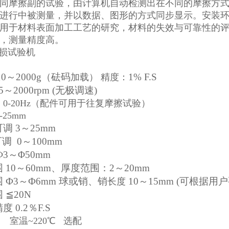
同摩擦副的试验，由计算机自动检测出在不同的摩擦方
进行中被测量，并以数据、图形的方式同步显示。安装
用于材料表面加工工艺的研究，材料的失效与可靠性的
，测量精度高。
10～2000g（砝码
1% F.S
加载）
精度：
5～2000rpm (无极调速)
0-20Hz（配件可用于往复摩擦试验）
25mm
可调
3～25mm
可调
0～100mm
Φ3～Φ50mm
围
10～60mm、厚度范围：2～20mm
围
Ф3～Ф6mm 球或销、销
10～15mm (可根据用
长度
围
≦20N
精度
0.2％F.S
 室温~220℃ 选配