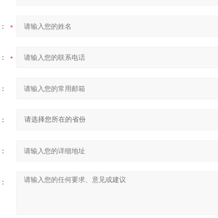
：
：
：
：
：
：