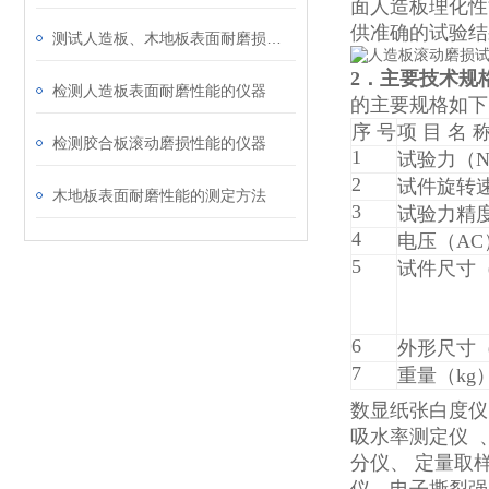
面人造板理化性
供准确的试验结
测试人造板、木地板表面耐磨损性能的方法
2．主要技术规
检测人造板表面耐磨性能的仪器
的主要规格如下
序 号
项 目 名 
检测胶合板滚动磨损性能的仪器
1
试验力（
2
试件旋转速
木地板表面耐磨性能的测定方法
3
试验力精
4
电压（AC
5
试件尺寸
6
外形尺寸（
7
重量（kg
数显纸张白度仪
吸水率测定仪 
分仪、 定量取