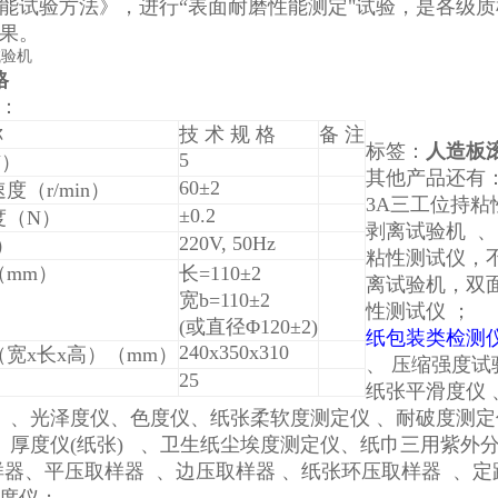
能试验方法》，进行“表面耐磨性能测定"试验，是各级
果。
格
：
称
技 术 规 格
备 注
标签：
人造板
5
N）
其他产品还有
60±2
度（r/min）
3A三工位持粘性
±0.2
度（N）
剥离试验机 、
220V, 50Hz
）
粘性测试仪，不
（mm）
长=110±2
离试验机，双
宽b=110±2
性测试仪 ；
(或直径Φ120±2)
纸包装类检测
240x350x310
宽x长x高）（mm）
、 压缩强度试
25
）
纸张平滑度仪 
 、光泽度仪、色度仪、纸张柔软度测定仪 、耐破度测定
、厚度仪(纸张) 、卫生纸尘埃度测定仪、纸巾三用紫外
样器、平压取样器 、边压取样器 、纸张环压取样器 、定