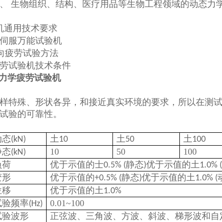
、 生物组织、结构、医疗用品等生物工程领域的动态力
机通用技术要求
伺服万能试验机
向疲劳试验方法
劳试验机技术条件
样特殊、形状各异，和接近真实环境的要求，所以在测
试验的可靠性。
动态
土
土
土
(kN)
10
50
100
静态
10
50
100
(kN)
负荷
优于示值的士
静态
优于示值的土
0.5% (
)
1.0% (
变形
优于示值的
静态
优于示值的土
+0.5% (
)
1.0% (
位移
优于示值的土
1.0%
试验频率
0.01~100
(Hz)
试验波形
正弦波、三角波、方波、斜波、梯形波和自