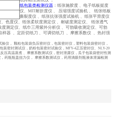
纸包装类检测仪器
：纸张施胶度
、电子纸板挺度
仪、MIT耐折度仪
、
压缩强度试验机
、
纸张纸板
撕裂度仪
、纸张抗张强度试验机
、纸张平滑度仪
仪、色度仪、纸张柔软度测定仪
、耐破度测定仪、
纸张透气
埃度测定仪、纸巾三用紫外分析仪
、可勃吸收测定仪、可勃
取样器
、定距切纸刀
、可调切纸刀
、摩擦系数仪
、热封强
试验仪， 颗粒包装袋负压密封仪，包装密封仪，塑料包装袋密封仪，
包装密封测试仪，奶粉包装密封试验仪，
MFY-4
正压密封仪、
NLY-20
、反压高温蒸煮
、摩擦系数测试仪，密封泄露仪，瓜子包装袋密封性测
仪，药瓶瓶盖扭力仪， 摩擦系数测试仪，药用滴眼剂瓶液体泄漏检测