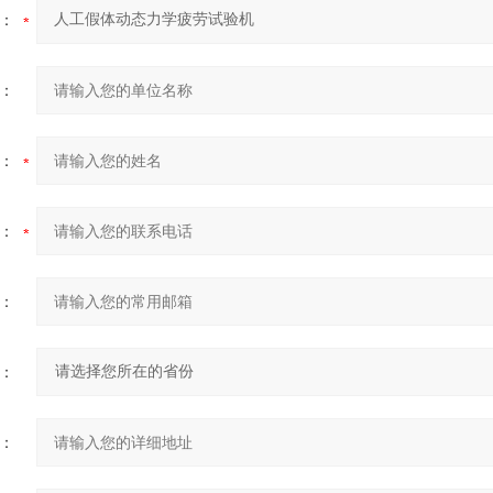
：
：
：
：
：
：
：