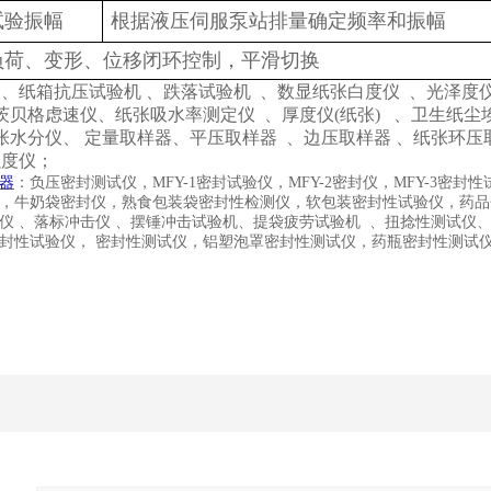
试验振幅
根据液压伺服泵站排量确定频率和振幅
负荷、变形、位移闭环控制，平滑切换
仪、纸箱抗压试验机
、跌落试验机
、数显纸张白度仪
、光泽度
茨贝格虑速仪、纸张吸水率测定仪
、厚度仪(纸张)
、卫生纸尘
张水分仪、
定量取样器、平压取样器
、边压取样器
、纸张环压
强度仪；
器
：负压密封测试仪，
MFY-1
密封试验仪，
MFY-2
密封仪，
MFY-3
密封性
，牛奶袋密封仪，熟食包装袋密封性检测仪，软包装密封性试验仪，药品
仪
、落标冲击仪
、摆锤冲击试验机、提袋疲劳试验机
、扭捻性测试仪
封性试验仪， 密封性测试仪，铝塑泡罩密封性测试仪，药瓶密封性测试