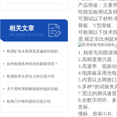
产品用途：
主要
性能实验测试及
可测试以下材料
骨板、Y型骨板、
相关文章
可检测以下技术
RELATED ARTICLES
度
;规定非比例延
检测矿泉水瓶垂直度偏差性能的方法
1.
精密无间隙滚
2.高精度测力器
如何检测各种纸张的撕裂强度？
3.高速率、低振
4.电路板采用光
检测面罩头带拉力的仪器介绍
5.内置以太网接
6.多种*的试验
关于塑料薄膜耐揉搓性能的试验仪器介绍
7.宽泛的测试速度0.0
8.全数字闭环、
检测刀片锋利度的仪器介绍
意标、
俄标、欧标
/GB、