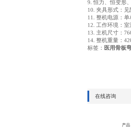
9. 恒力、恒变
1
0
. 夹具形式
：
见
1
1
. 整机电源
：
单
1
2
. 工作环境
：
室
1
3
. 主机尺寸
：
76
1
4
. 整机重量
：
42
标签：
医用骨板
在线咨询
产品