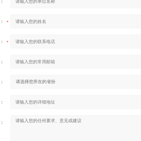
：
：
：
：
：
：
：