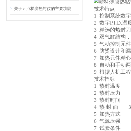
技术特点
关于五点梯度热封仪的主要功能介绍
1 控制系统数
2 数字P.I.D
3 精选的热封
4 双气缸结构
5 气动控制元
6 防烫设计和
7 加热元件精
8 自动和手动
9 根据人机工
技术指标
1 热封温度 室
2 热封压力 0
3 热封时间 0.0
4 热 封 面 3
5 加热方式
6 气源压强 ≤
7 试验条件