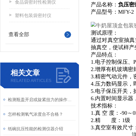
食品袋密封性检测仪
产品名称：
负压密
产品型号：MFY-2
塑料包装袋密封仪
测试原理：
查看全部
通过对真空室抽真
抽真空，使试样产
产品特点：
1.电子控制保压、
2.增厚有机玻璃密
相关文章
3.精密气动元件，
RELATED ARTICLES
4.压力数码显示，
5.电子保压开关
6.内置时间显示
检测瓶盖开启或旋紧扭力的操作步骤介绍
技术指标：
1.真
空
度：-90～0
怎样检测氧气浓度合不合格？
2.精
度：1级
3.真空室有效尺寸：Φ
纸碗抗压性能的检测仪器介绍