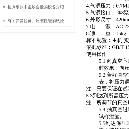
4.气源压力：0.7
检测纸张中尘埃含量的设备介绍
5.气源接口：
Φ8
6.外形尺寸：420mm(
有关弹簧拉伸、压缩性能的试验设备介绍
7.电
源：AC 22
8.净
重：15kg
标准配置：主机
实
依据标准：GB/T 15
使用操作
5.1 向真
封效果，向
5.2 盖好
表，将压力
注：只要保证在试
5.3到达到所需压
注：所调节的真空
5.4 抽真
试样泄漏。
5.5到达保