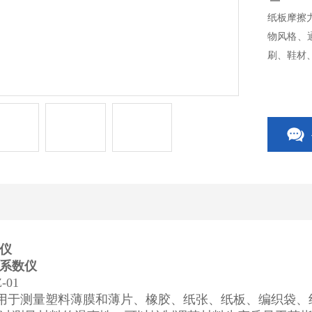
纸板摩擦
物风格、
刷、鞋材
仪
系数仪
01
用于测量塑料薄膜和薄片、橡胶、纸张、纸板、编织袋、