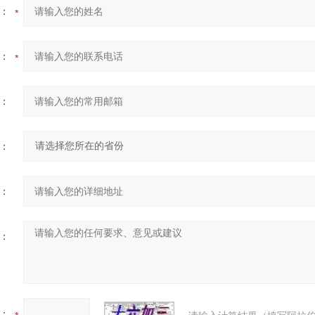
：
：
：
：
：
：
：