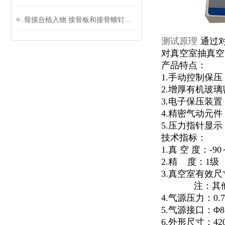
骨接合植入物 接骨板和接骨螺钉微动腐蚀试验方法
测试原理
通过
对真空室抽真空
产品特点：
1.手动控制保
2.增厚有机玻璃
3.电子保压装
4.精密气动元件
5.压力指针显
技术指标：
1.真
空
度：-90
2.精
度：1级
3.真空室有效尺寸：
注：其
4.气源压力：0.
5.气源接口：Φ
6.外形尺寸：420m