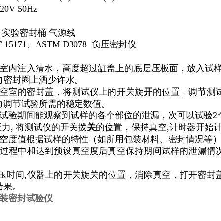
0V 50Hz
实验密封桶
气源线
15171、ASTM D3078 负压密封仪
真空室内注入清水，高度超过缸盖上的底层压板面，放入试样
向密封圈上洒少许水。
好真空室的密封盖，将测试仪上的开关旋
开
的位置，调节测
力调节试验所需的稳定数值。
试验期间能观察到试样的各个部位的泄漏，次可以试验2
压力, 将测试仪的开关拨
关
的位置，保持真空
,
计时器开始计
空度值根据试样的特性（如所用包装材料、密封情况等
抽真空过程中和达到预设真空度后真空保持期间试样的泄漏
。
达保压时间,仪器上的开关旋关的位置，消除真空，打开密
结果。
装密封试验仪