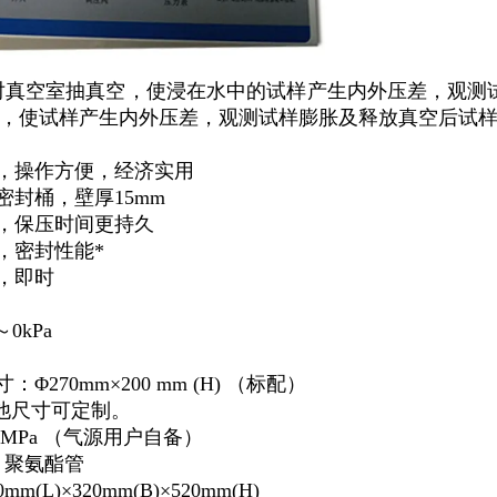
对真空室抽真空，使浸在水中的试样产生内外压差，观测
，使试样产生内外压差，观测试样膨胀及释放真空后试
压，操作方便，经济实用
密封桶，壁厚15mm
置，保压时间更持久
，密封性能*
示，即时
～0kPa
Φ270mm×200 mm (H) （标配）
他尺寸可定制。
7MPa （气源用户自备）
8 聚氨酯管
m(L)×320mm(B)×520mm(H)