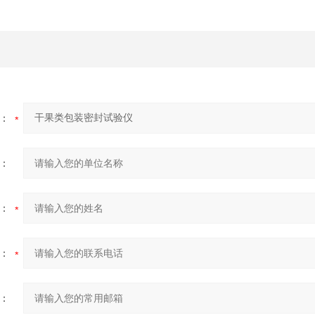
：
：
：
：
：