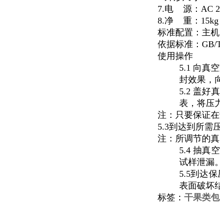
7.电
源：AC 22
8.净
重：15kg
标准配置：主机
依据标准：GB/T 
使用操作
5.1 向
封效果，
5.2 盖
表，将压
注：只要保证在
5.3到达到所需
注：所调节的真
5.4 
试样泄漏
5.5到
表面破坏
标签：
干果类包