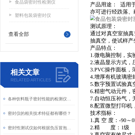
食品袋密封性检测仪
产品用途：
适用
亦可进行经跌落、
塑料包装袋密封仪
测试原理：
通过对真空室抽真
查看全部
抽真空，使试样产
产品特点：
1.微电脑控制，实
2.液晶显示方式
3.PVC操作面板
相关文章
4.增厚有机玻璃密
RELATED ARTICLES
5.数字预置试验
6.精密气动元件，
7.自动恒压补气，
各种饮料瓶子密封性能的检测仪器介绍
8.配置微型打印
技术指标：
密封仪的相关技术特征都有哪些？
1.真
空
度：-90～0
2.精
度：1级
密封性测试仪如何根据负压冒泡法检测84瓶酒精瓶
3.真空室有效尺寸：Φ