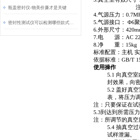
瓶盖密封仪-物美价廉才是关键
4.气源压力：0.7
5.气源接口：
Φ6
密封性测试仪可以检测哪些款式干果包装袋
6.外形尺寸：420mm(
7.电
源：AC 22
8.净
重：15kg
标准配置：主机
实
依据标准：GB/T 15
使用操作
5.1 向真
封效果，向
5.2 盖好
表，将压力
注：只要保证在试
5.3到达到所需压
注：所调节的真空
5.4 抽真
试样泄漏。