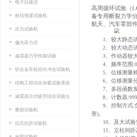
电子拉拔仪
高周循环试验（LC
粘结强度试验机
备专用断裂力学分析
航天、汽车零部
压力试验机
1、较大静态试
偏光应力仪
2、较大动态试验
3、作动器较大
减震器力学性能试验
4、频率范围:0.
轻合金车轮径向冲击试验机
5、位移测量精
6、位移测量分辨
结构工程综合加载试验系统
7、多段函数
减震器示功疲劳综合试验台
8、计数器:999
9、控制方式
磨损试验机
形)。
10、及大试验空
抗压抗折试验机
11、立柱间距离
光照试验机