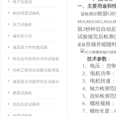
电子拉拔仪
一、主要用途和
根据GB
粘结强度试验机
该检测仪
M16,M20,M2
压力试验机
留2秒钟后自动
偏光应力仪
试验做完后检测
存储并能随
更新
减震器力学性能试验
技术参数
：
轻合金车轮径向冲击试验机
电压：
控
1、
结构工程综合加载试验系统
2、电机功率：0
3、电机转速：0.
减震器示功疲劳综合试验台
4、轴力检测范围：
磨损试验机
5、扭矩检测范围：
螺栓规格：
6、
抗压抗折试验机
7、螺栓长度：65
光照试验机