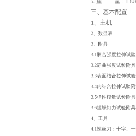
.
重 量
1
5
：
三、基本配置
1
、主机
2
、数显表
3
、附具
3.1
胶合强度拉伸试验
3.2
静曲强度试验附具
3.3
表面结合拉伸试验
3.4
内结合拉伸试验附
3.5
弹性模量试验附具
3.6
握螺钉力试验附具
4
、工具
4.1
螺丝刀：十字、一