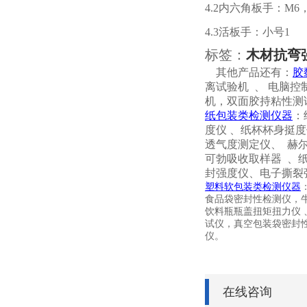
4.2
内六角板手：
M6
4.3
活板手：小号
1
标签：
木材抗弯
其他产品还有：
胶
离试验机
、
电脑控
机，双面胶持粘性测
纸包装类检测仪器
：
度仪
、纸杯杯身挺度
透气度测定仪、
赫
可勃吸收取样器
、
封强度仪、电子撕裂
塑料软包装类检测仪器
食品袋密封性检测仪，
饮料瓶瓶盖扭矩扭力仪
试仪，真空包装袋密封
仪。
在线咨询