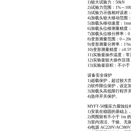
1)较大试验力：50kN
2)试验力范围：1%～100%
3)试验力示值相对误差：±
4)加载头较大移动范围：
5)加载头移动速度：1mm/s
6)加载头位移测量精度：±
7)加载头位移分辨率：0.0
8)变形测量范围：0～20
9)变形测量分辨率：1?m
10)变形测量精度：±0.5
11)实验釜操作温度：常
12)实验釜较大操作压强
13)实验釜容积：不小于 
设备安全保护
1)超载保护，超过较大
2)软件限位保护，设定
3)加载头高低限行程开
4)急停开关保护。
MYFT-50慢应力腐蚀
1)安装在稳固的基础上，
2)周围留有不小于 1m 
3)室内清洁、干燥、无
4)电源 AC220V/AC