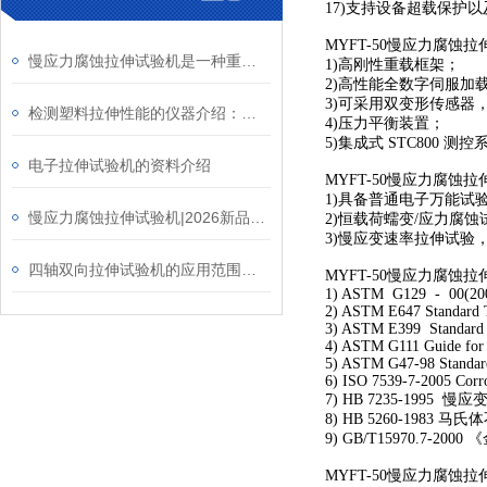
17)支持设备超载保护
MYFT-50慢应力腐蚀
慢应力腐蚀拉伸试验机是一种重要的材料测试设备
1)高刚性重载框架；
2)高性能全数字伺服加
3)可采用双变形传感器
检测塑料拉伸性能的仪器介绍：四轴双向拉伸试验机
4)压力平衡装置；
5)集成式 STC800 
电子拉伸试验机的资料介绍
MYFT-50慢应力腐蚀
1)具备普通电子万能试
慢应力腐蚀拉伸试验机|2026新品推荐
2)恒载荷蠕变/应力腐蚀
3)慢应变速率拉伸试验，
四轴双向拉伸试验机的应用范围和设计标准介绍
MYFT-50慢应力腐蚀
1) ASTM G129 - 00(2006) 
2) ASTM E647 Standard T
3) ASTM E399 Standard Te
4) ASTM G111 Guide for C
5) ASTM G47-98 Standard
6) ISO 7539-7-2005 Corrosi
7) HB 7235-199
8) HB 5260-198
9) GB/T15970.7
MYFT-50慢应力腐蚀