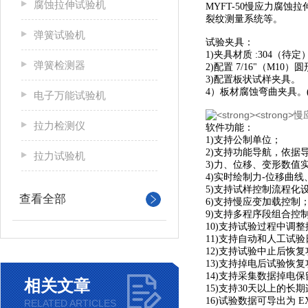
腐蚀拉伸试验机
MYFT-50慢应力腐
裂纹测量系统等。
弹簧试验机
试验夹具：
1)夹具材质 :304（待定
弹簧检测器
2)配置 7/16"（M10
3)配置板状试样夹具。
4）板材腐蚀弯曲夹具。(
电子万能试验机
拉力检测仪
软件功能：
1)支持公制单位；
2)支持功能导航，依据
拉力试验机
3)力、位移、变形数值
4)实时绘制力-位移曲
5)支持试样控制流程化
查看全部
6)支持慢应变加载控制
9)支持多程序段组合控
10)支持试验过程中调
11)支持自动和人工试
12)支持试验中止后恢
13)支持掉电后试验恢
14)支持采集数据掉电保
相关文章
15)支持30天以上的长
16)试验数据可导出为 EX
RELATED ARTICLES