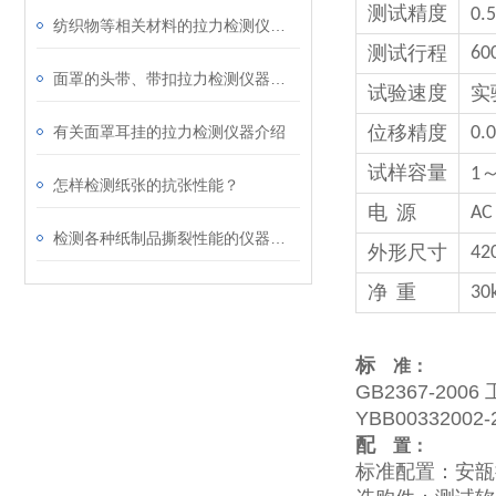
测试精度
0.5
纺织物等相关材料的拉力检测仪器介绍
60
测试行程
面罩的头带、带扣拉力检测仪器介绍
实
试验速度
有关面罩耳挂的拉力检测仪器介绍
0.
位移精度
试样容量
1
怎样检测纸张的抗张性能？
电
源
AC
检测各种纸制品撕裂性能的仪器介绍
42
外形尺寸
净
重
30
标
准：
GB2367-200
YBB003320
配
置：
标准配置：安瓿