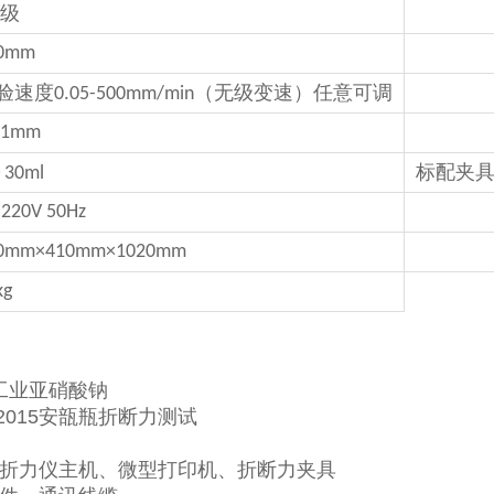
级
0mm
验速度
（无级变速）任意可调
0.05-500mm/min
01mm
～
30ml
标配夹
 220V 50Hz
0mm×410mm×1020mm
kg
6 工业亚硝酸钠
02-2015安瓿瓶折断力测试
折力仪主机、微型打印机、折断力夹具