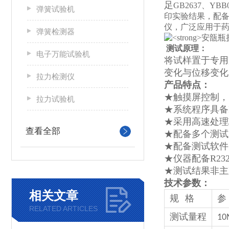
足
GB2637、
弹簧试验机
印实验结果，配
仪，广泛应用于
弹簧检测器
测试原理：
电子万能试验机
将试样置于专用
变化与位移变化
拉力检测仪
产品特点：
★触摸屏控制，
拉力试验机
★系统程序具备
★采用高速处理
查看全部
★配备多个测试
★配备测试软件
★仪器配备R2
★测试结果非主
技术参数：
相关文章
规
格
参
RELATED ARTICLES
测试量程
10