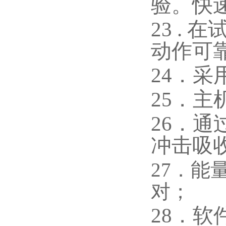
验。快
23 .
动作可
24．
25．
26．
冲击吸
27．
对；
28．