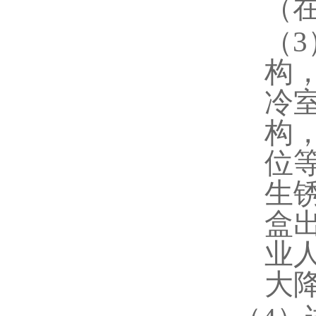
（
（
构
冷
构
位
生
盒
业
大