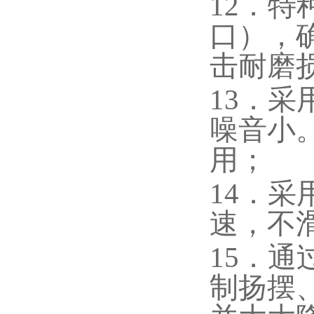
12．
口），
击耐磨
13．
噪音小
用；
14．
速，不
15．
制扬摆