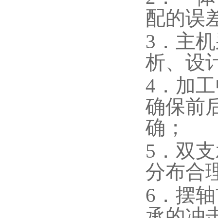
配的误
3．主
析、设
4．加
确保前
确；
5．双
分布合
6．摆
承的冲