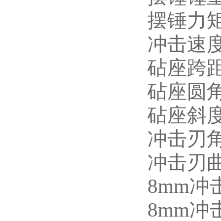
摆锤力
冲击速
砧座跨
砧座圆
砧座斜
冲击刃
冲击刃
8mm冲击
8mm冲