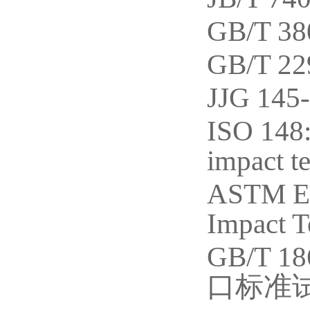
GB/T
GB/T
JJG 1
ISO 148
impact t
ASTM E2
Impact T
GB/T
口标准