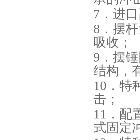
7．进
8．摆
吸收；
9．摆
结构，
10．
击；
11．配
式固定