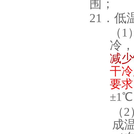
围；
21．低
（
1
冷
减少
干冷
要求
±1
（
成