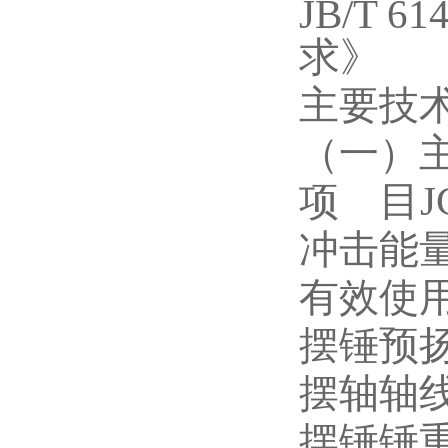
JB/T
求》
主要技
（一）
目JC
项
冲击能
有效使
摆锤预
摆轴轴
摆锤锤