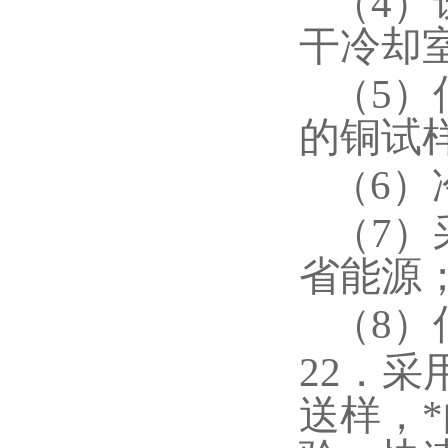
4
（
干冷却
5
（
的铜试
6）
（
7
（
省能源
8
（
22．
送样，