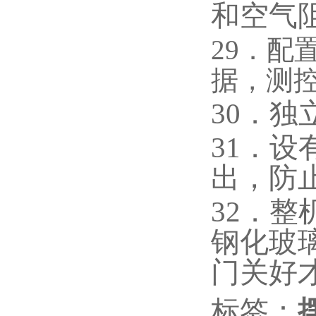
和空气
29．
据，测
30．
31．
出，防
32．
钢化玻
门关好
标签：