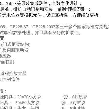
、AD、Xilinx等原装集成器件，全数字化设计；
I总线标准，微机自动识别和安装，做到“即插即测”；
量系统无电位器等模拟元件，保证互换性，方便维修更换。
-1999、GB228-87、GB228-2002等三十多个国家标准有
行试验和数据处理，并且具有良好的扩展性。
置
 (门式框架结构)
电机及伺服驱动器
荷传感器
珠丝杠副
双通道程控放大器
EST控制软件
括：
试验附具：20×20小方块 套，6块试块
验附具： 50×50大方块 套，6对试块
试验附具：头方、头圆 套，6块试块