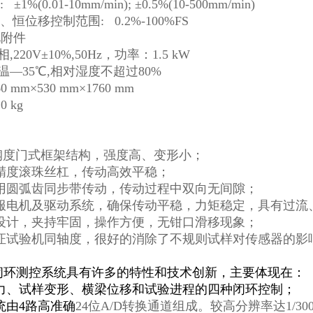
1%(0.01-10mm/min); ±0.5%(10-500mm/min)
、恒位移控制范围: 0.2%-100%FS
见附件
,220V±10%,50Hz，功率：1.5 kW
室温—35℃,相对湿度不超过80%
0 mm×530 mm×1760 mm
0 kg
高钢度门式框架结构，强度高、变形小；
口高精度滚珠丝杠，传动高效平稳；
分采用圆弧齿同步带传动，传动过程中双向无间隙；
流伺服电机及驱动系统，确保传动平稳，力矩稳定，具有过流、
特殊设计，夹持牢固，操作方便，无钳口滑移现象；
艺保证试验机同轴度，很好的消除了不规则试样对传感器的影
数字闭环测控系统具有许多的特性和技术创新，主要体现在：
试验力、试样变形、横梁位移和试验进程的四种闭环控制；
系统由4路高准确
24位A/D转换通道组成。较高分辨率达1/30