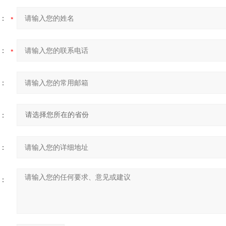
：
：
：
：
：
：