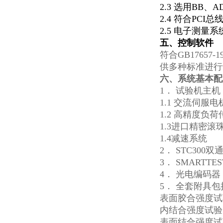
2.3 选用BB
2.4 符合PC
2.5 电子测
五、控制软件
符合GB17657
供多种标准进
六、系统基本配
1． 试验机主机
1.1 交流伺服
1.2 高精度负
1.3进口精密滚
1.4减速系统
2． STC300
3． SMARTT
4． 光电编码器
5． 全套附具包
表面胶合强度
内结合强度试
表面结合强度