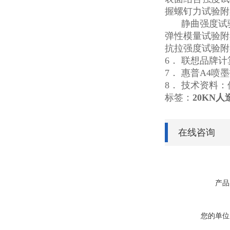
握螺钉
静曲强度
弹性模量试
抗拉强
6． 联想品牌计
7． 惠普A4喷
8． 技术资料
标签：
20KN
在线咨询
产品
您的单位