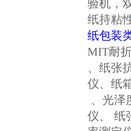
验机，
纸持粘
纸包装
MIT耐
、纸张
仪、纸
、光泽
仪、
纸