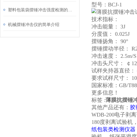
型号：BCJ-1
塑料包装袋摆锤冲击强度检测的仪器
技术指标：
机械摆锤冲击仪的简单介绍
冲击能量： 3J
分度值： 0.025J
摆锤扬角： 90°
摆锤摆动半径： R28
冲击速度： 2.5m/S
冲击头尺寸： ￠12.
试样夹持器直径：￠50
要求试样尺寸： 100 
国家标准：GB/T
更多信息！
标签 :
薄膜抗摆锤
其他产品还有：
胶
WDB-200电子剥
180度剥离试验
纸包装类检测仪器
验机
、纸张平滑度