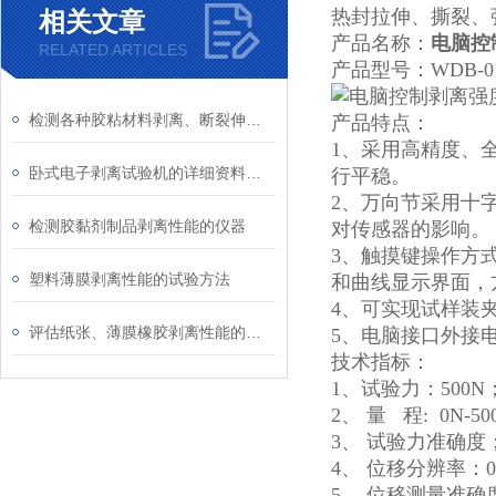
热封拉伸、撕裂、
相关文章
产品名称：
电脑控
RELATED ARTICLES
产品型号：WDB-0
检测各种胶粘材料剥离、断裂伸长率的仪器介绍
产品特点：
1、采用高精度、
卧式电子剥离试验机的详细资料介绍
行平稳。
2、万向节采用十
检测胶黏剂制品剥离性能的仪器
对传感器的影响。
3、触摸键操作方
塑料薄膜剥离性能的试验方法
和曲线显示界面，
4、可实现试样装
评估纸张、薄膜橡胶剥离性能的方法
5、电脑接口外接
技术指标：
1、试验力：500N
2、 量 程: 0N-
3、 试验力准确度
4、 位移分辨率：0
5、 位移测量准确