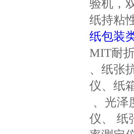
验机，
纸持粘
纸包装
MIT耐
、纸张
仪、纸
、光泽
仪、
纸