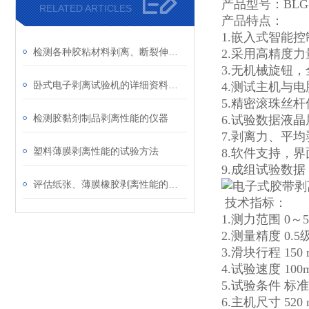
产品型号：BLG
RELATED ARTICLES
产品特点：
1.嵌入式智能
检测各种胶粘材料剥离、断裂伸长率的仪器介绍
2.采用高精度力
3.无机械旋钮
卧式电子剥离试验机的详细资料介绍
4.测试主机与
5.精密滚珠丝
检测胶黏剂制品剥离性能的仪器
6.试验数据液晶
7.剥离力、平
塑料薄膜剥离性能的试验方法
8.软件支持，
9.成组试验数
评估纸张、薄膜橡胶剥离性能的方法
技术指标：
1.测力范围 0～
2.测量精度 0.5
3.滑块行程 150
4.试验速度 10
5.试验条件 标
6.主机尺寸 520 