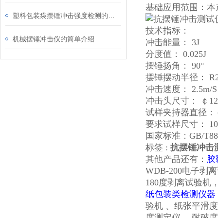
基础应用范围：本
塑料包装袋摆锤冲击强度检测的仪器
技术指标：
机械摆锤冲击仪的简单介绍
冲击能量： 3J
分度值： 0.025J
摆锤扬角： 90°
摆锤摆动半径： R28
冲击速度： 2.5m/S
冲击头尺寸： ￠12.
试样夹持器直径：￠50
要求试样尺寸： 100 
国家标准：GB/T
标签 :
抗摆锤冲击
其他产品还有：
胶
WDB-200电子剥
180度剥离试验
纸包装类检测仪器
验机
、纸张平滑度
度测定仪
、耐破度