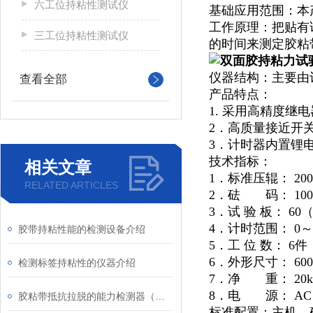
六工位持粘性测试仪
基础应用范围：本产
工作原理：把贴有
三工位持粘性测试仪
的时间来测定胶粘
仪器结构：主要由
查看全部
产品特点：
1. 采用高精度
2．高质量接近开
3．计时器内置锂
技术指标：
相关文章
1．标准压辊： 2000
RELATED ARTICLES
2．砝 码： 100
3．试
验
板：
60
4．计时范围： 0～
胶带持粘性能的检测设备介绍
5．工
位
数： 6件
6．外形尺寸： 60
检测标签持粘性的仪器介绍
7．净 重： 20k
8．电 源： AC
胶粘带抵抗拉脱的能力检测器（恒温）
标准配置：主机、