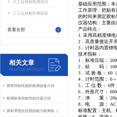
六工位持粘性测试仪
基础应用范围：本产
工作原理：把贴有
三工位持粘性测试仪
的时间来测定胶粘
仪器结构：主要由
产品特点：
查看全部
1. 采用高精度
2．高质量接近开
3．计时器内置锂
技术指标：
1．标准压辊： 2000
相关文章
2．砝 码： 100
RELATED ARTICLES
3．试
验
板：
60
4．计时范围： 0～
5．工
位
数： 6件
胶带持粘性能的检测设备介绍
6．外形尺寸： 60
7．净 重： 20k
检测标签持粘性的仪器介绍
8．电 源： AC
标准配置：主机、
胶粘带抵抗拉脱的能力检测器（恒温）
价格：*，咨询！