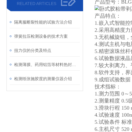
产品型号：BLG
RELATED ARTICLES
产品特点：
隔离服断裂性能的试验方法介绍
1.嵌入式智能
2.采用高精度力
弹簧拉压检测设备的技术方案
3.无机械旋钮
4.测试主机与
扭力仪的分类及特点
5.精密滚珠丝
6.试验数据液晶
检测薄膜、药用铝箔等材料热封性能的仪器
7.较大剥离力
8.软件支持，
检测纸张施胶度的测量仪器介绍
9.成组试验数
技术指标：
1.测力范围 0～
2.测量精度 0.5
3.滑块行程 150
4.试验速度 10
5.试验条件 标
6.主机尺寸 520 