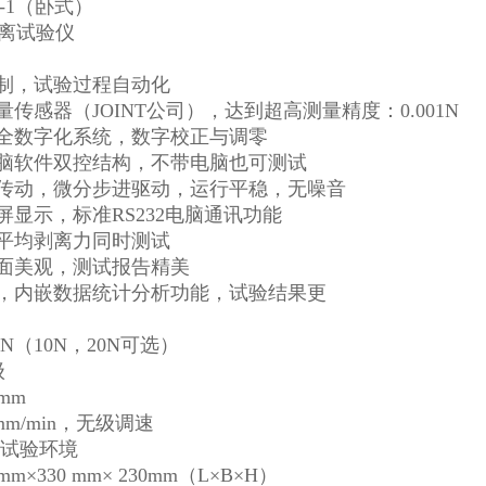
-1（卧式）
控制，试验过程自动化
量传感器（JOINT公司），达到超高测量精度：0.001N
，全数字化系统，数字校正与调零
电脑软件双控结构，不带电脑也可测试
杆传动，微分步进驱动，运行平稳，无噪音
屏显示，标准RS232电脑通讯功能
、平均剥离力同时测试
界面美观，测试报告精美
据，内嵌数据统计分析功能，试验结果更
5N（10N，20N可选）
级
 mm
0mm/min，无级调速
准试验环境
mm×330 mm× 230mm（L×B×H）