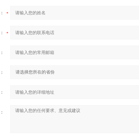
：
：
：
：
：
：