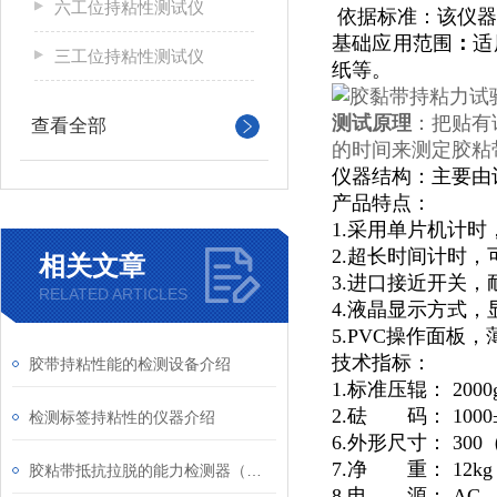
六工位持粘性测试仪
依据标准：该仪器
基础应用范围
：
适
三工位持粘性测试仪
纸等。
测试原理
：把贴有
查看全部
的时间来测定胶粘
仪器结构：主要由
产品特点：
1.采用单片机计
2.超长时间计时，可
相关文章
3.进口接近开关
RELATED ARTICLES
4.液晶显示方式
5.PVC操作面板
技术指标：
胶带持粘性能的检测设备介绍
1.标准压辊： 2000g
2.砝 码： 1000
检测标签持粘性的仪器介绍
6.外形尺寸： 300
7.净 重： 12kg
胶粘带抵抗拉脱的能力检测器（恒温）
8.电 源： AC